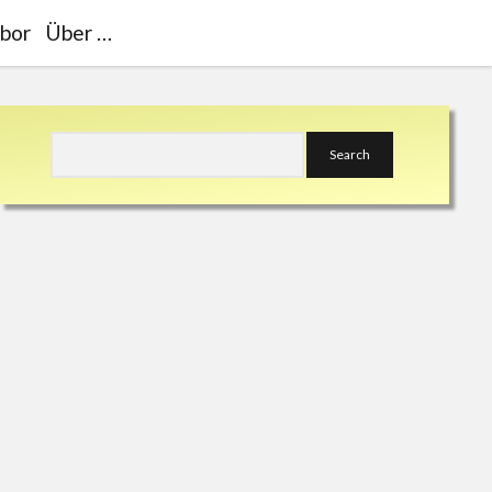
bor
Über …
Sidebar
Search