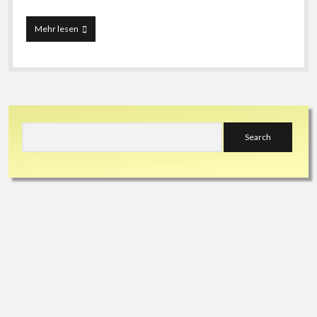
Wulff?
Mehr lesen
Nicht
wirklich!
Sidebar
Search