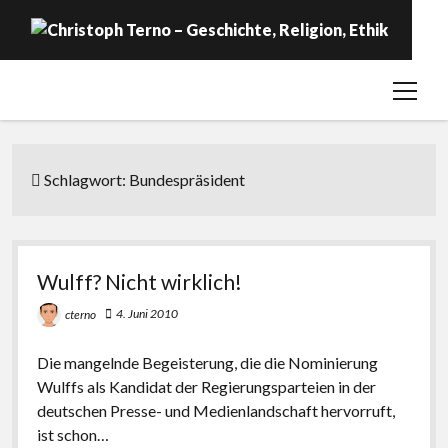
open
Startseite
menu
Geschichte
Religion
Schlagwort:
Bundespräsident
Ethik
Labor
Wulff? Nicht wirklich!
Über …
4. Juni 2010
cterno
Die mangelnde Begeisterung, die die Nominierung
Wulffs als Kandidat der Regierungsparteien in der
deutschen Presse- und Medienlandschaft hervorruft,
ist schon…