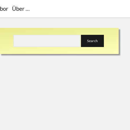
bor
Über …
Sidebar
Search