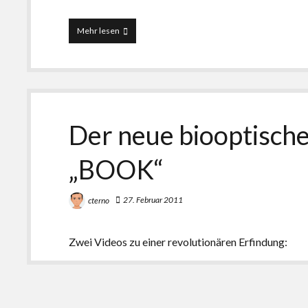
NOVA
Mehr lesen
CORBEIA
–
die
virtuelle
Bibliothek
Corvey
Der neue biooptisch
„BOOK“
27. Februar 2011
cterno
Zwei Videos zu einer revolutionären Erfindung: