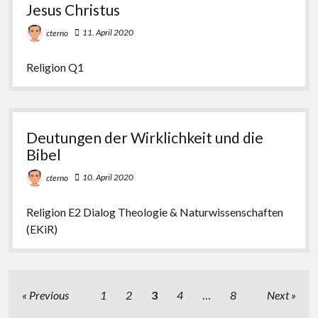
Jesus Christus
11. April 2020
cterno
Religion Q1
Deutungen der Wirklichkeit und die
Bibel
10. April 2020
cterno
Religion E2 Dialog Theologie & Naturwissenschaften
(EKiR)
Beitragsnavigation
Previous
1
2
3
4
…
8
Next