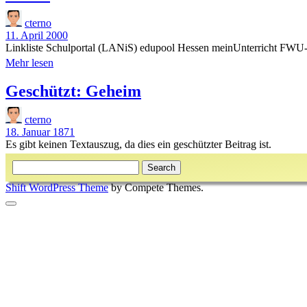
cterno
11. April 2000
Linkliste Schulportal (LANiS) edupool Hessen meinUnterricht FWU-M
Intern
Mehr lesen
Geschützt: Geheim
cterno
18. Januar 1871
Es gibt keinen Textauszug, da dies ein geschützter Beitrag ist.
Sidebar
Search
Shift WordPress Theme
by Compete Themes.
Scroll
to
the
top