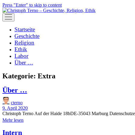
Press "Enter" to skip to content
open
menu
Startseite
Geschichte
Religion
Ethik
Labor
Über …
Kategorie:
Extra
Über …
cterno
9. April 2020
Christoph Terno Auf der Haide 18bDE-35043 Marburg Datenschutzer
Über
Mehr lesen
…
Intern