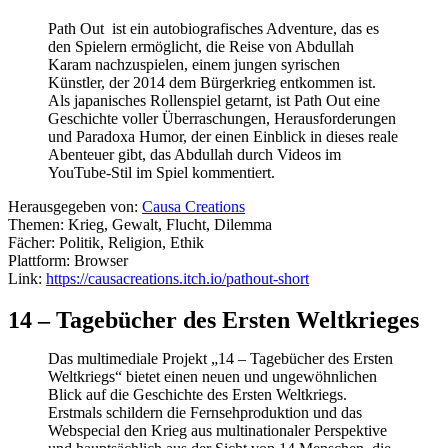
Path Out ist ein autobiografisches Adventure, das es
den Spielern ermöglicht, die Reise von Abdullah
Karam nachzuspielen, einem jungen syrischen
Künstler, der 2014 dem Bürgerkrieg entkommen ist.
Als japanisches Rollenspiel getarnt, ist Path Out eine
Geschichte voller Überraschungen, Herausforderungen
und Paradoxa Humor, der einen Einblick in dieses reale
Abenteuer gibt, das Abdullah durch Videos im
YouTube-Stil im Spiel kommentiert.
Herausgegeben von:
Causa Creations
Themen: Krieg, Gewalt, Flucht, Dilemma
Fächer: Politik, Religion, Ethik
Plattform: Browser
Link:
https://causacreations.itch.io/pathout-short
14 – Tagebücher des Ersten Weltkrieges
Das multimediale Projekt „14 – Tagebücher des Ersten
Weltkriegs“ bietet einen neuen und ungewöhnlichen
Blick auf die Geschichte des Ersten Weltkriegs.
Erstmals schildern die Fernsehproduktion und das
Webspecial den Krieg aus multinationaler Perspektive