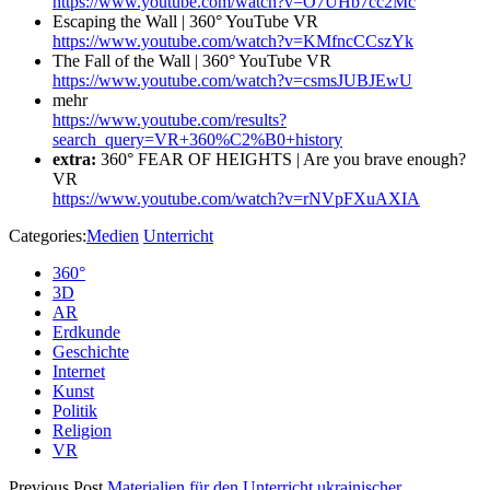
https://www.youtube.com/watch?v=O7UHb7cc2Mc
Escaping the Wall | 360° YouTube VR
https://www.youtube.com/watch?v=KMfncCCszYk
The Fall of the Wall | 360° YouTube VR
https://www.youtube.com/watch?v=csmsJUBJEwU
mehr
https://www.youtube.com/results?
search_query=VR+360%C2%B0+history
extra:
360° FEAR OF HEIGHTS | Are you brave enough?
VR
https://www.youtube.com/watch?v=rNVpFXuAXIA
Categories:
Medien
Unterricht
360°
3D
AR
Erdkunde
Geschichte
Internet
Kunst
Politik
Religion
VR
Previous Post
Materialien für den Unterricht ukrainischer