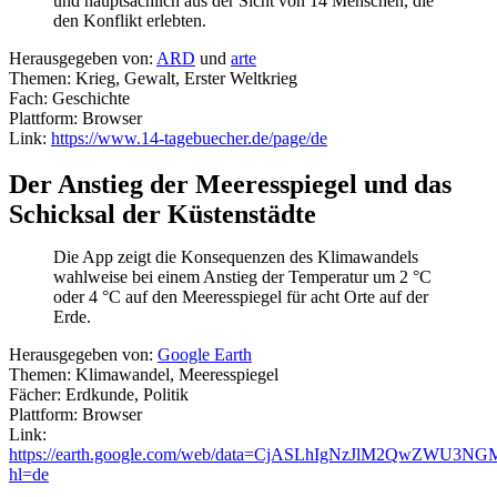
und hauptsächlich aus der Sicht von 14 Menschen, die
den Konflikt erlebten.
Herausgegeben von:
ARD
und
arte
Themen: Krieg, Gewalt, Erster Weltkrieg
Fach: Geschichte
Plattform: Browser
Link:
https://www.14-tagebuecher.de/page/de
Der Anstieg der Meeresspiegel und das
Schicksal der Küstenstädte
Die App zeigt die Konsequenzen des Klimawandels
wahlweise bei einem Anstieg der Temperatur um 2 °C
oder 4 °C auf den Meeresspiegel für acht Orte auf der
Erde.
Herausgegeben von:
Google Earth
Themen: Klimawandel, Meeresspiegel
Fächer: Erdkunde, Politik
Plattform: Browser
Link:
https://earth.google.com/web/data=CjASLhIgNzJlM2QwZW
hl=de