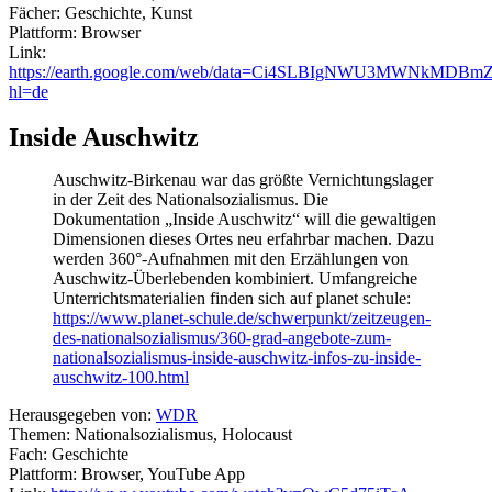
Fächer: Geschichte, Kunst
Plattform: Browser
Link:
https://earth.google.com/web/data=Ci4SLBIgNWU3MWNk
hl=de
Inside Auschwitz
Auschwitz-Birkenau war das größte Vernichtungslager
in der Zeit des Nationalsozialismus. Die
Dokumentation „Inside Auschwitz“ will die gewaltigen
Dimensionen dieses Ortes neu erfahrbar machen. Dazu
werden 360°-Aufnahmen mit den Erzählungen von
Auschwitz-Überlebenden kombiniert. Umfangreiche
Unterrichtsmaterialien finden sich auf planet schule:
https://www.planet-schule.de/schwerpunkt/zeitzeugen-
des-nationalsozialismus/360-grad-angebote-zum-
nationalsozialismus-inside-auschwitz-infos-zu-inside-
auschwitz-100.html
Herausgegeben von:
WDR
Themen: Nationalsozialismus, Holocaust
Fach: Geschichte
Plattform: Browser, YouTube App