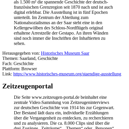
als 1.500 m² die spannende Geschichte der deutsch-
französischen Grenzregion seit 1870 nach und ist auch
digital erlebbar. Die Ausstellung ist in fünf Epochen
unterteilt. Im Zentrum der Abteilung zum
Nationalsozialismus an der Saar steht eine in den
Kellergewölben des Schloss-Nordflügels original
erhaltene Arrestzelle der Gestapo. An ihren Wänden
sind noch immer die Inschriften der Inhaftierten zu
sehen.
Herausgegeben von:
Historisches Museum Saar
Themen: Saarland, Geschichte
Fach: Geschichte
Plattform: Browser
Link:
https://www.historisches-museum.org/staendige-ausstellung
Zeitzeugenportal
Die Seite www.zeitzeugen-portal.de beinhaltet eine
zentrale Video-Sammlung von Zeitzeugeninterviews
zur deutschen Geschichte von 1914 bis zur Gegenwart.
Der Bestand lädt dazu ein, individuelle Erzählungen
über die Vergangenheit zu entdecken, zu recherchieren
und zu analysieren. Die ca. 8.000 Clips sind über die
drei Zugänge „Zeiträume“, „Themen“ oder „Personen“