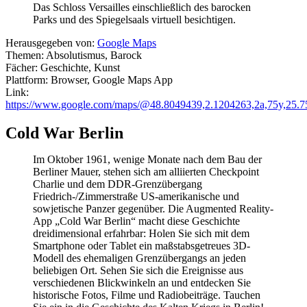
Das Schloss Versailles einschließlich des barocken
Parks und des Spiegelsaals virtuell besichtigen.
Herausgegeben von:
Google Maps
Themen: Absolutismus, Barock
Fächer: Geschichte, Kunst
Plattform: Browser, Google Maps App
Link:
https://www.google.com/maps/@48.8049439,2.1204263,2a,75y,25.
Cold War Berlin
Im Oktober 1961, wenige Monate nach dem Bau der
Berliner Mauer, stehen sich am alliierten Checkpoint
Charlie und dem DDR-Grenzübergang
Friedrich-/Zimmerstraße US-amerikanische und
sowjetische Panzer gegenüber. Die Augmented Reality-
App „Cold War Berlin“ macht diese Geschichte
dreidimensional erfahrbar: Holen Sie sich mit dem
Smartphone oder Tablet ein maßstabsgetreues 3D-
Modell des ehemaligen Grenzübergangs an jeden
beliebigen Ort. Sehen Sie sich die Ereignisse aus
verschiedenen Blickwinkeln an und entdecken Sie
historische Fotos, Filme und Radiobeiträge. Tauchen