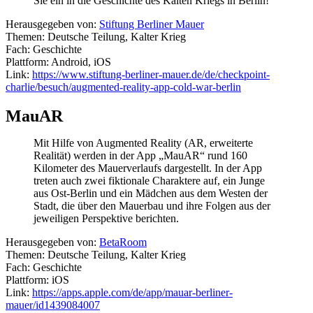
Sie ein in die Geschichte des Kalten Kriegs in Berlin!
Herausgegeben von:
Stiftung Berliner Mauer
Themen: Deutsche Teilung, Kalter Krieg
Fach: Geschichte
Plattform: Android, iOS
Link:
https://www.stiftung-berliner-mauer.de/de/checkpoint-
charlie/besuch/augmented-reality-app-cold-war-berlin
MauAR
Mit Hilfe von Augmented Reality (AR, erweiterte
Realität) werden in der App „MauAR“ rund 160
Kilometer des Mauerverlaufs dargestellt. In der App
treten auch zwei fiktionale Charaktere auf, ein Junge
aus Ost-Berlin und ein Mädchen aus dem Westen der
Stadt, die über den Mauerbau und ihre Folgen aus der
jeweiligen Perspektive berichten.
Herausgegeben von:
BetaRoom
Themen: Deutsche Teilung, Kalter Krieg
Fach: Geschichte
Plattform: iOS
Link:
https://apps.apple.com/de/app/mauar-berliner-
mauer/id1439084007