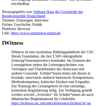
erschließbar.
Herausgegeben von:
Stiftung Haus der Geschichte der
Bundesrepublik Deutschland
Themen: Zeitzeugen, Interview
Fächer: Geschichte, Politik
Plattform: Browser
Link:
https://www.zeitzeugen-portal.de/
IWitness
IWitness ist eine kostenlose Bildungsplattform der USC
Shoah Foundation, die fast 3.500 videografierte
Zeitzeug*inneninterviews beinhaltet. Im Zentrum des
Lernangebots stehen die Lebensgeschichten von
Verfolgten und Überlebenden des Holocaust und
anderer Genozide. Schüler*innen treten mit diesen in
Kontakt, entwickeln dadurch historische Kompetenzen,
Medienkompetenz, kritisches Denken und Empathie.
Zur Nutzung des Lernangebots ist eine einmalige,
kostenlose Registrierung nötig. Zur Verfügung gestellt
werden sowohl „Activities“ für Schüler*innen als auch
didaktisches Begleitmaterial für Lehrkräfte:
https://iwitness.usc.edu/sites/lebensgeschichten?at=ag