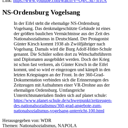
Link:
https://www.youtube.com/watch?v=QwC5d75iTcA
NS-Ordensburg Vogelsang
In der Eifel steht die ehemalige NS-Ordensburg
Vogelsang. Das denkmalgeschützte Gebäude ist eines
der größten baulichen Vermächtnisse aus der Zeit des
Nationalsozialismus in Deutschland. Der Protagonist
Günter Kirsch kommt 1938 als Zwölfjähriger nach
Vogelsang. Damals wird die Burg Adolf-Hitler-Schule
genannt. Die Schüler sollen dort zu Wirtschaftsführern
und Diplomaten ausgebildet werden. Doch der Krieg
ist schon fast verloren, als Günter Kirsch in die Eifel
kommt, und so wird er eingezogen und kämpft in den
letzten Kriegstagen an der Front. In der 360-Grad-
Dokumentation verbinden sich die Erinnerungen des
Zeitzeugen mit Aufnahmen einer VR-Drohne aus der
ehemaligen Ordensburg. Umfangreiche
Unterrichtsmaterialien finden sich auf planet schule:
https://www.planet-schule.de/schwerpunkt/zeitzeugen-
des-nationalsozialismus/360-grad-angebote-zum-
nationalsozialismus-vogelsang-unterricht-100.html
Herausgegeben von: WDR
Themen: Nationalsozialismus, NAPOLA