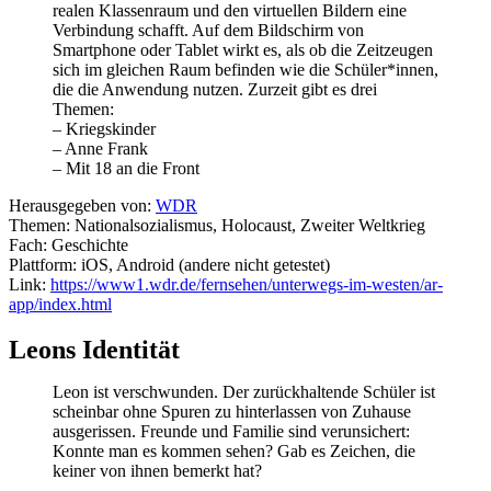
realen Klassenraum und den virtuellen Bildern eine
Verbindung schafft. Auf dem Bildschirm von
Smartphone oder Tablet wirkt es, als ob die Zeitzeugen
sich im gleichen Raum befinden wie die Schüler*innen,
die die Anwendung nutzen. Zurzeit gibt es drei
Themen:
– Kriegskinder
– Anne Frank
– Mit 18 an die Front
Herausgegeben von:
WDR
Themen: Nationalsozialismus, Holocaust, Zweiter Weltkrieg
Fach: Geschichte
Plattform: iOS, Android (andere nicht getestet)
Link:
https://www1.wdr.de/fernsehen/unterwegs-im-westen/ar-
app/index.html
Leons Identität
Leon ist verschwunden. Der zurückhaltende Schüler ist
scheinbar ohne Spuren zu hinterlassen von Zuhause
ausgerissen. Freunde und Familie sind verunsichert:
Konnte man es kommen sehen? Gab es Zeichen, die
keiner von ihnen bemerkt hat?