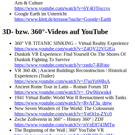
Arts & Culture
https://www.youtube.com/watch?v=6Y4OTrsccvs
Google Earth im Unterricht
https://www.klett.de/terrasse?suche=Google+Earth
3D- bzw. 360°-Videos auf YouTube
360° VR TITANIC SINKING – Virtual Reality Experience
https://www.youtube.com/watch?v=Z4QV22VGfGs
Dunkirk VR Experience: Find Yourself On The Shores Of
Dunkirk Fighting To Survive
https://www.youtube.com/watch?v=zgdo7-RRjgo
VR 360 4K | Ancient Buildings Reconstruction / Historical
Experiences (Trailer)
https://www.youtube.com/watch?v=J7sqYp9jBsA
Ancient Rome Tour in Latin – Roman Forum 3D
https://www.youtube.com/watch?v=_Qw9iixwuk4
1941 Virtual Battle: World War II Reenactment with Tanks
https://www.youtube.com/watch?v=RyAF3u_dpjw
New Seven Wonders of The World: The Colosseum
https://www.youtube.com/watch?v=YgOt1n-ZYc0
Zeche Zollverein in 360° – History 360° | ZDF
https://www.youtube.com/watch?v=nVnE8743MTw
The Beginning of the Wall | 360° YouTube VR