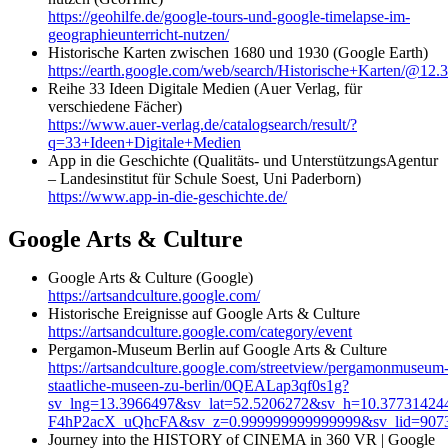
https://geohilfe.de/google-tours-und-google-timelapse-im-
geographieunterricht-nutzen/
Historische Karten zwischen 1680 und 1930 (Google Earth)
https://earth.google.com/web/search/Historische
Reihe 33 Ideen Digitale Medien (Auer Verlag, für
verschiedene Fächer)
https://www.auer-verlag.de/catalogsearch/result/?
q=33+Ideen+Digitale+Medien
App in die Geschichte (Qualitäts- und UnterstützungsAgentur
– Landesinstitut für Schule Soest, Uni Paderborn)
https://www.app-in-die-geschichte.de/
Google Arts & Culture
Google Arts & Culture (Google)
https://artsandculture.google.com/
Historische Ereignisse auf Google Arts & Culture
https://artsandculture.google.com/category/event
Pergamon-Museum Berlin auf Google Arts & Culture
https://artsandculture.google.com/streetview/pergamonmuseum
staatliche-museen-zu-berlin/0QEALap3qf0s1g?
sv_lng=13.3966497&sv_lat=52.5206272&sv_h=10.3773142
F4hP2acX_uQhcFA&sv_z=0.999999999999999&sv_lid=907
Journey into the HISTORY of CINEMA in 360 VR | Google