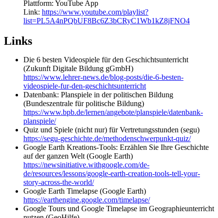
Plattform: YouTube App
Link:
https://www.youtube.com/playlist?
list=PL5A4nPQbUF8Bc6Z3bCRyC1Wb1kZ8jFNO4
Links
Die 6 besten Videospiele für den Geschichtsunterricht
(Zukunft Digitale Bildung gGmbH)
https://www.lehrer-news.de/blog-posts/die-6-besten-
videospiele-fur-den-geschichtsunterricht
Datenbank: Planspiele in der politischen Bildung
(Bundeszentrale für politische Bildung)
https://www.bpb.de/lernen/angebote/planspiele/datenbank-
planspiele/
Quiz und Spiele (nicht nur) für Vertretungsstunden (segu)
https://segu-geschichte.de/methodenschwerpunkt-quiz/
Google Earth Kreations-Tools: Erzählen Sie Ihre Geschichte
auf der ganzen Welt (Google Earth)
https://newsinitiative.withgoogle.com/de-
de/resources/lessons/google-earth-creation-tools-tell-your-
story-across-the-world/
Google Earth Timelapse (Google Earth)
https://earthengine.google.com/timelapse/
Google Tours und Google Timelapse im Geographieunterricht
nutzen (GeoHilfe)