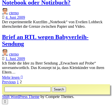
Notebook oder Notizbuch?
cterno
4. Juni 2009
Der experimentelle Kurzfilm „Notebook“ von Evelien Lohbeck
überschreitet die Grenze zwischen Papier und Video.
Brief an RTL wegen Babyverleih-
Sendung
cterno
1. Juni 2009
Ich finde die Idee zu Ihrer Sendung „Erwachsen auf Probe“
unverantwortlich. Das Konzept ist ja, dass Kleinkinder von ihren
Eltern…
Brief
Mehr lesen
Beitragsnavigation
an
Previous
1
2
Sidebar
RTL
Search
wegen
Babyverleih-
Shift WordPress Theme
by Compete Themes.
Sendung
Scroll
to
the