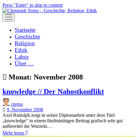
Press "Enter" to skip to content
open
menu
Startseite
Geschichte
Religion
Ethik
Labor
Über …
Monat:
November 2008
knowledge // Der Nahostkonflikt
cterno
9. November 2008
Axel Rudolph zeigt in seiner Diplomarbeit unter dem Titel
„knowledge“ in einem fünfminütigen Beitrag grafisch sehr gut
aufbereitet die Wurzeln…
knowledge
Mehr lesen