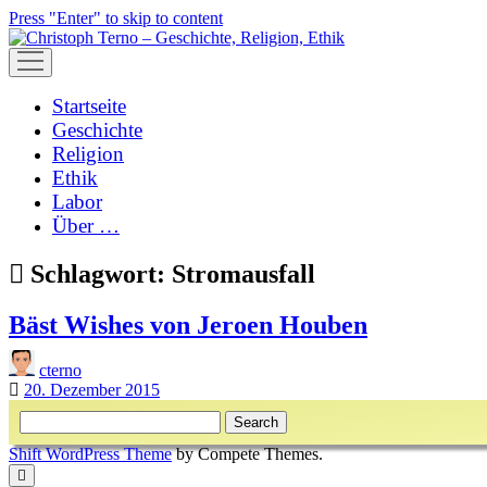
Press "Enter" to skip to content
open
menu
Startseite
Geschichte
Religion
Ethik
Labor
Über …
Schlagwort:
Stromausfall
Bäst Wishes von Jeroen Houben
cterno
20. Dezember 2015
Sidebar
Search
Shift WordPress Theme
by Compete Themes.
Scroll