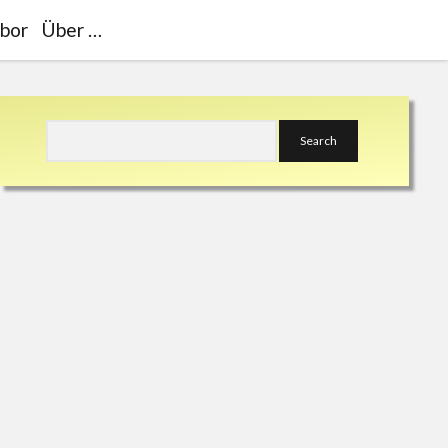
bor
Über …
Sidebar
Search