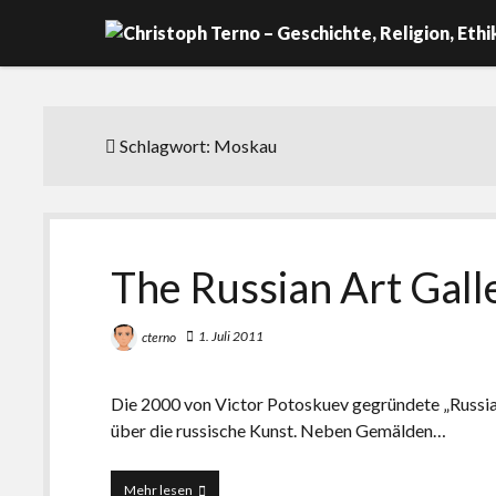
Schlagwort:
Moskau
The Russian Art Gall
1. Juli 2011
cterno
Die 2000 von Victor Potoskuev gegründete „Russian
über die russische Kunst. Neben Gemälden…
The
Mehr lesen