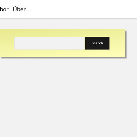
bor
Über …
Sidebar
Search