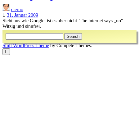
cterno
31. Januar 2009
Sieht aus wie Google, ist es aber nicht. The internet says „no“.
Witzig und sinnfrei.
Sidebar
Search
Shift WordPress Theme
by Compete Themes.
Scroll
to
the
top