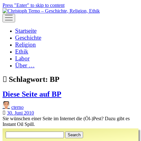
Press "Enter" to skip to content
open
menu
Startseite
Geschichte
Religion
Ethik
Labor
Über …
Schlagwort:
BP
Diese Seite auf BP
cterno
30. Juni 2010
Sie wünschen einer Seite im Internet die (Öl-)Pest? Dazu gibt es
Instant Oil Spill.
Sidebar
Search