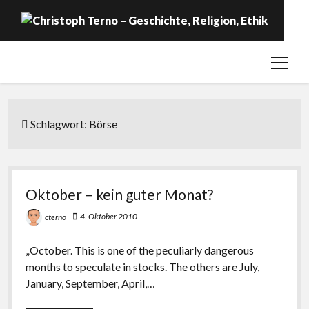
open
Startseite
menu
Geschichte
Religion
Schlagwort:
Börse
Ethik
Labor
Oktober – kein guter Monat?
Über …
4. Oktober 2010
cterno
„October. This is one of the peculiarly dangerous
months to speculate in stocks. The others are July,
January, September, April,…