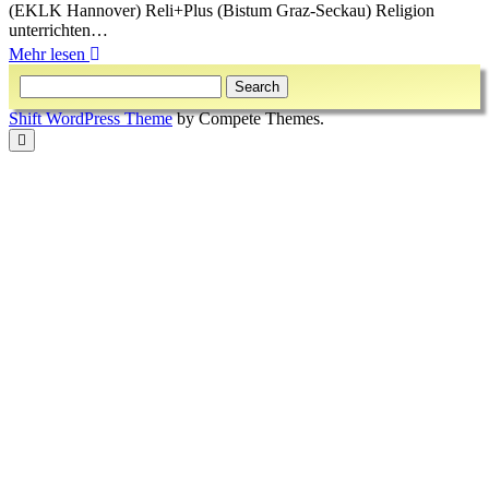
(EKLK Hannover) Reli+Plus (Bistum Graz-Seckau) Religion
unterrichten…
Religionspädagogische
Mehr lesen
Sidebar
Zeitschriften
Search
online
Shift WordPress Theme
by Compete Themes.
Scroll
to
the
top